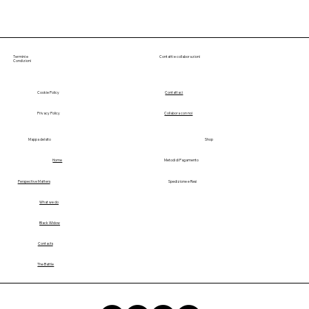
Termini e
Contatti e collaborazioni
Condizioni
Cookie Policy
Contattaci
Privacy Policy
Collabora con noi
Mappa del sito
Shop
Home
Metodi di Pagamento
Perspective Matters
Spedizione e Resi
What we do
Black Widow
Contacts
The Battle