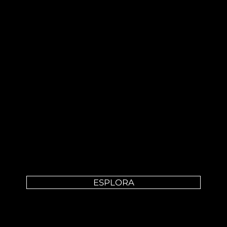
PRODUCTION
Contenuti, pubblicità e spot su misura curati a 360° dal concept alla
produzione musicale.
ESPLORA