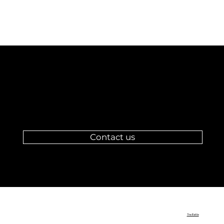
change your
PERSPECTIVE
Contact us
The Battle