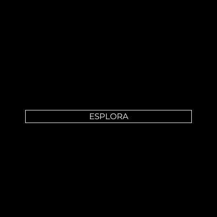
EVENTS
Spettacoli dal vivo impattanti e personalizzabili per adattarsi all'identità e alla visione di brand e partner.
ESPLORA